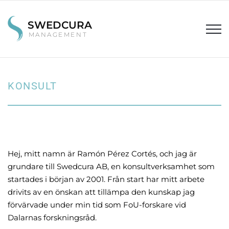
SWEDCURA
M A N A G E M E N T
KONSULT
Hej, mitt namn är Ramón Pérez Cortés, och jag är 
grundare till Swedcura AB, en konsultverksamhet som 
startades i början av 2001. Från start har mitt arbete 
drivits av en önskan att tillämpa den kunskap jag 
förvärvade under min tid som FoU-forskare vid 
Dalarnas forskningsråd. 