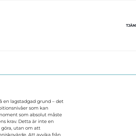
TJÄN
 en lagstadgad grund – det 
mbitionsnivåer som kan 
ka moment som absolut måste 
s krav. Detta är inte en 
göra, utan om att 
niskovärde. Att avvika från 