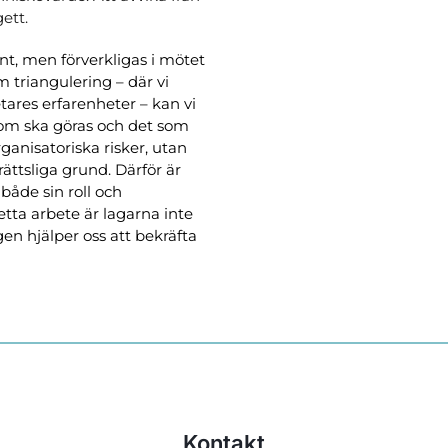
ett. 
, men förverkligas i mötet 
triangulering – där vi 
ares erfarenheter – kan vi 
som ska göras och det som 
ganisatoriska risker, utan 
ttsliga grund. Därför är 
åde sin roll och 
ta arbete är lagarna inte 
n hjälper oss att bekräfta 
Kontakt