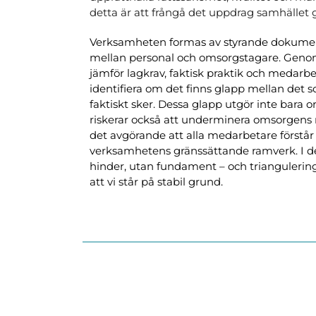
detta är att frångå det uppdrag samhället g
Verksamheten formas av styrande dokument
mellan personal och omsorgstagare. Genom 
jämför lagkrav, faktisk praktik och medarbet
identifiera om det finns glapp mellan det 
faktiskt sker. Dessa glapp utgör inte bara or
riskerar också att underminera omsorgens rä
det avgörande att alla medarbetare förstår b
verksamhetens gränssättande ramverk. I det
hinder, utan fundament – och trianguleringe
att vi står på stabil grund. 