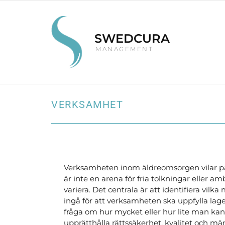
SWEDCURA
M A N A G E M E N T
VERKSAMHET
Verksamheten inom äldreomsorgen vilar på
är inte en arena för fria tolkningar eller a
variera. Det centrala är att identifiera vil
ingå för att verksamheten ska uppfylla lagen
fråga om hur mycket eller hur lite man kan 
upprätthålla rättssäkerhet, kvalitet och män